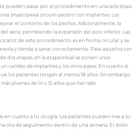
e pueden pasar por el procedimiento en una sola etap
dona (mastopexia circum-pezón) con implantes. Los
jorar el contorno de los pechos. Adicionalmente, la
del seno, permitiendo la expansión del polo inferior. Las
 cicatriz de este procedimiento es en forma circular y se
reola y tiende a sanar correctamente. Para aquellos co
e dos etapas, en la etapa inicial se ponen unos
e un cambio de implantes y los otros pasos. En cuanto al
e los pacientes tengan al menos 18 años. Sin embargo, 
más jóvenes de 14 o 15 años que han sido
cas en cuanto a tu cirugía. Los pacientes pueden irse a su
una cita de seguimiento dentro de una semana. El dolor