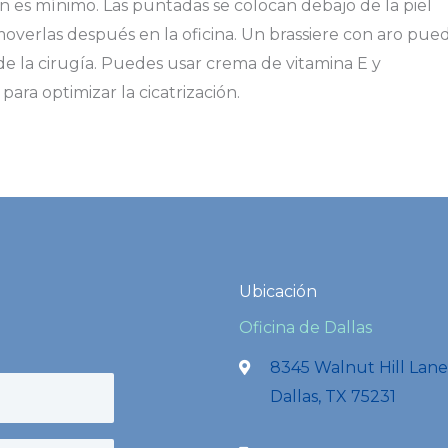
n es mínimo. Las puntadas se colocan debajo de la piel
overlas después en la oficina. Un brassiere con aro pue
de la cirugía. Puedes usar crema de vitamina E y
ara optimizar la cicatrización.
Ubicación
Oficina de Dallas
8345 Walnut Hill Lane
Dallas, TX 75231