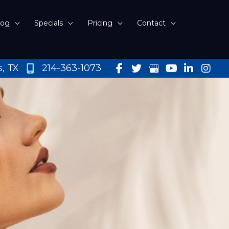
log
Specials
Pricing
Contact
s
,
TX
214-363-1073