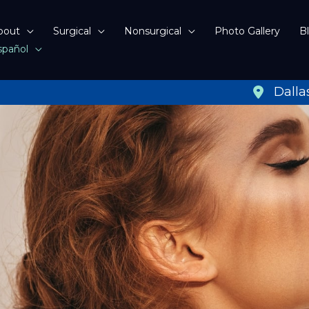
bout
Surgical
Nonsurgical
Photo Gallery
B
spañol
Dalla