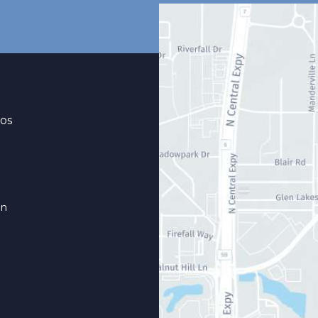
os
on