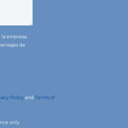
 la empresa.
mensajes de
vacy Policy
and
Terms of
nce only.